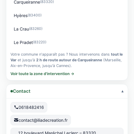
Carqueiranne
(83320)
Hyères
(83400)
La Crau
(83260)
Le Pradet
(83220)
Votre commune n'apparaît pas ? Nous intervenons dans
tout le
Var
et jusqu'à
2 h de route autour de Carqueiranne
(Marseille,
Aix-en-Provence, jusqu'à Cannes).
Voir toute la zone d'intervention →
Contact
0618482416
contact@iliadecreation.fr
12 boulevard Maréchal Leclerc – 83320