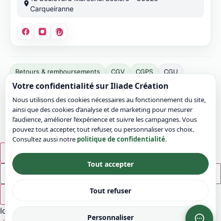
Carqueiranne
Éditeur
Retours & remboursements
CGV
CGPS
CGU
du
Votre confidentialité sur Iliade Création
Mentions légales
Confidentialité
Cookies
site :
Nous utilisons des cookies nécessaires au fonctionnement du site,
Bonvicini
Plan du site
Contact
ainsi que des cookies d’analyse et de marketing pour mesurer
Jérémy.
© 2026 Iliade Création – Tous droits réservés
l’audience, améliorer l’expérience et suivre les campagnes. Vous
SIRET :
pouvez tout accepter, tout refuser, ou personnaliser vos choix.
Consultez aussi notre
politique de confidentialité
.
911
049
×
799
Tout accepter
00016.
TVA
Tout refuser
×
intracommunautaire :
Idées rapides :
FR03911049799.
Personnaliser