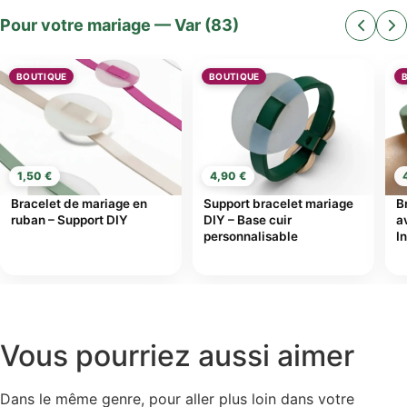
Pour votre mariage — Var (83)
BOUTIQUE
BOUTIQUE
1,50 €
4,90 €
Bracelet de mariage en
Support bracelet mariage
B
ruban – Support DIY
DIY – Base cuir
a
personnalisable
I
Vous pourriez aussi aimer
Dans le même genre, pour aller plus loin dans votre