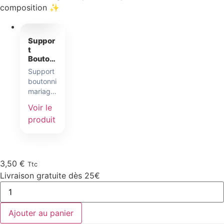
composition ✨
2,50
€
Ttc
Suppor
t
Bouton
nière
Support
Mariag
boutonnière
e Fleurs
mariage
Fraîche
spécial
s –
Voir le
fleurs
Base
produit
avec
fraîches
mouss
avec
e florale
mousse
intégré
florale
e
intégrée
3,50
€
Ttc
pour
Livraison gratuite dès 25€
maintenir
et
hydrater
les
Ajouter au panier
tiges.