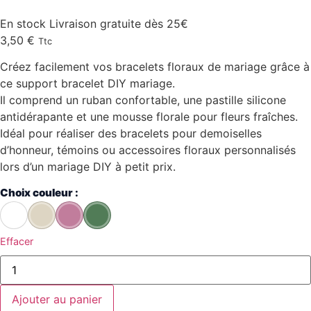
En stock
Livraison gratuite dès 25€
3,50
€
Ttc
Créez facilement vos bracelets floraux de mariage grâce à
ce support bracelet DIY mariage.
Il comprend un ruban confortable, une pastille silicone
antidérapante et une mousse florale pour fleurs fraîches.
Idéal pour réaliser des bracelets pour demoiselles
d’honneur, témoins ou accessoires floraux personnalisés
lors d’un mariage DIY à petit prix.
Choix couleur :
Effacer
quantité
de
Support
bracelet
Ajouter au panier
diy