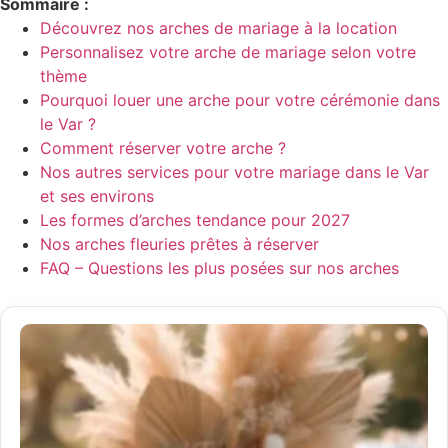
Sommaire :
Découvrez nos arches de mariage à la location
Personnalisez votre arche de mariage selon votre
thème
Pourquoi louer une arche pour votre cérémonie dans
le Var ?
Comment réserver votre arche ?
Nos autres services pour votre mariage dans le Var
et ses environs
Les formes d’arches tendance pour 2027
Nos arches fleuries prêtes à réserver
FAQ – Questions les plus posées sur nos arches