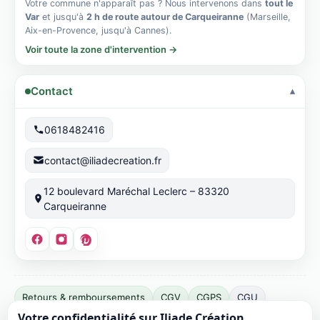
Votre commune n'apparaît pas ? Nous intervenons dans
tout le
Var
et jusqu'à
2 h de route autour de Carqueiranne
(Marseille,
Aix-en-Provence, jusqu'à Cannes).
Voir toute la zone d'intervention →
Contact
0618482416
contact@iliadecreation.fr
12 boulevard Maréchal Leclerc – 83320
Carqueiranne
Éditeur
Retours & remboursements
CGV
CGPS
CGU
du
Votre confidentialité sur Iliade Création