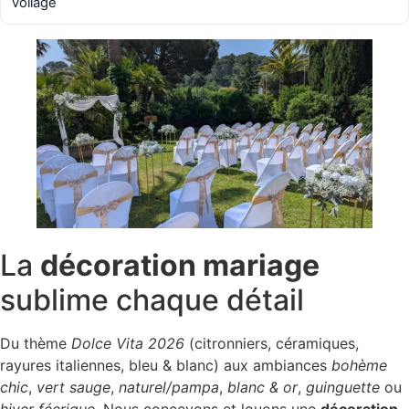
voilage
La
décoration mariage
sublime chaque détail
Du thème
Dolce Vita 2026
(citronniers, céramiques,
rayures italiennes, bleu & blanc) aux ambiances
bohème
chic
,
vert sauge
,
naturel/pampa
,
blanc & or
,
guinguette
ou
hiver féerique
. Nous concevons et louons une
décoration