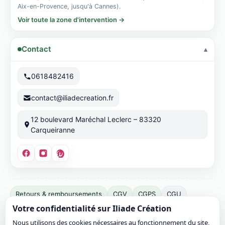
Aix-en-Provence, jusqu'à Cannes).
Voir toute la zone d'intervention →
Contact
0618482416
contact@iliadecreation.fr
12 boulevard Maréchal Leclerc – 83320
Carqueiranne
Éditeur
Retours & remboursements
CGV
CGPS
CGU
du
Votre confidentialité sur Iliade Création
Mentions légales
Confidentialité
Cookies
site :
Nous utilisons des cookies nécessaires au fonctionnement du site,