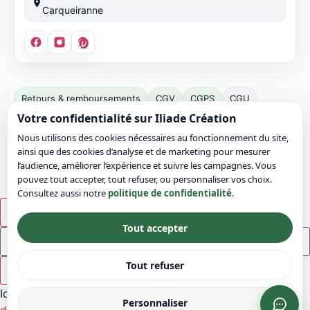
Carqueiranne
Éditeur
Retours & remboursements
CGV
CGPS
CGU
du
Votre confidentialité sur Iliade Création
Mentions légales
Confidentialité
Cookies
site :
Nous utilisons des cookies nécessaires au fonctionnement du site,
Bonvicini
Plan du site
Contact
ainsi que des cookies d’analyse et de marketing pour mesurer
Jérémy.
© 2026 Iliade Création – Tous droits réservés
l’audience, améliorer l’expérience et suivre les campagnes. Vous
SIRET :
pouvez tout accepter, tout refuser, ou personnaliser vos choix.
Consultez aussi notre
politique de confidentialité
.
911
049
×
799
Tout accepter
00016.
TVA
Tout refuser
×
intracommunautaire :
Idées rapides :
FR03911049799.
Personnaliser