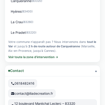
Carqueiranne
(83320)
Hyères
(83400)
La Crau
(83260)
Le Pradet
(83220)
Votre commune n'apparaît pas ? Nous intervenons dans
tout le
Var
et jusqu'à
2 h de route autour de Carqueiranne
(Marseille,
Aix-en-Provence, jusqu'à Cannes).
Voir toute la zone d'intervention →
Contact
0618482416
contact@iliadecreation.fr
12 boulevard Maréchal Leclerc – 83320